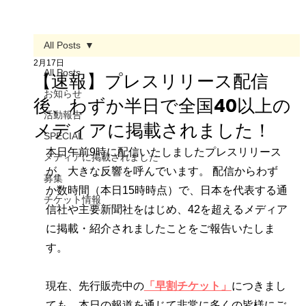
All Posts
2月17日
All Posts
【速報】プレスリリース配信
お知らせ
後、わずか半日で全国40以上の
活動報告
メディアに掲載されました！
SPECIAL
本日午前9時に配信いたしましたプレスリリース
メディアに掲載されました
が、大きな反響を呼んでいます。 配信からわず
募集
か数時間（本日15時時点）で、日本を代表する通
チケット情報
信社や主要新聞社をはじめ、42を超えるメディア
に掲載・紹介されましたことをご報告いたしま
す。
現在、先行販売中の
「早割チケット」
につきまし
ても、本日の報道を通じて非常に多くの皆様にご