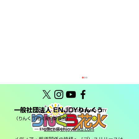
一般社団法人 ENJOYりんくう
（りんくう花火実行委員会）
office@enjoyrinku.com