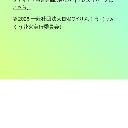
メディア・報道関係の皆様へ［プレスリリースは
こちら］
りんくう花火2026終了＆翌朝6月7日(日)
「大クリーン！りんくう（清掃活動）」
© 2026
一般社団法人ENJOYりんくう（りん
のお知らせ
くう花火実行委員会）