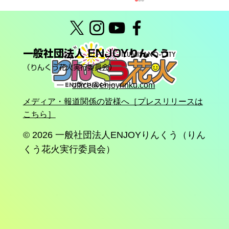
一般社団法人 ENJOYりんくう
（りんくう花火実行委員会）
office@enjoyrinku.com
メディア・報道関係の皆様へ［プレスリリースは
こちら］
りんくう花火2026終了＆翌朝6月7日(日)
「大クリーン！りんくう（清掃活動）」
© 2026
一般社団法人ENJOYりんくう（りん
のお知らせ
くう花火実行委員会）