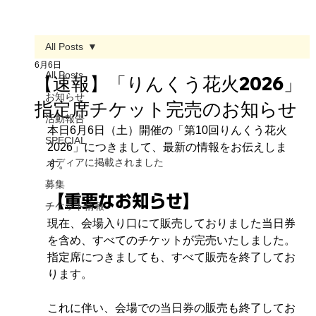
All Posts
6月6日
All Posts
​【速報】「りんくう花火2026」
お知らせ
指定席チケット完売のお知らせ
活動報告
​本日6月6日（土）開催の「第10回りんくう花火
SPECIAL
2026」につきまして、最新の情報をお伝えしま
メディアに掲載されました
す。
募集
​【重要なお知らせ】
チケット情報
現在、会場入り口にて販売しておりました当日券
を含め、すべてのチケットが完売いたしました。
指定席につきましても、すべて販売を終了してお
ります。
​これに伴い、会場での当日券の販売も終了してお