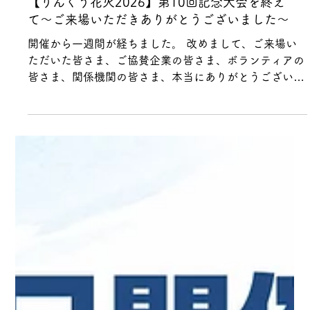
お知らせ
【りんくう花火2026】第10回記念大会を終え
て〜ご来場いただきありがとうございました〜
開催から一週間が経ちました。 改めまして、ご来場い
ただいた皆さま、ご協賛企業の皆さま、ボランティアの
皆さま、関係機関の皆さま、本当にありがとうございま
した。 第10回記念大会となった今年は、私たちの想像
を大きく超える人数の方々にご来場いただき、過去最大
規模での開催となりました。 一方で、会場運営やご案
内などにおいて、ご不便をおかけした点や、ご期待に十
分お応えできなかった点もあったと受け止めておりま
す。皆さまからいただいたご意見やご感想は、一つひと
つ大切に拝見し、新たな課題や今後取り組むべきことも
見えてまいりました。 「また来年も楽しみにしていま
す」「絶対またきます」 という嬉しいお声も数多く頂
戴しました。本当にありがとうございます。 いただい
たお声を大切にしながら、次の開催に向けて、より良い
花火大会づくりに活かしてまいります。 また、今年は