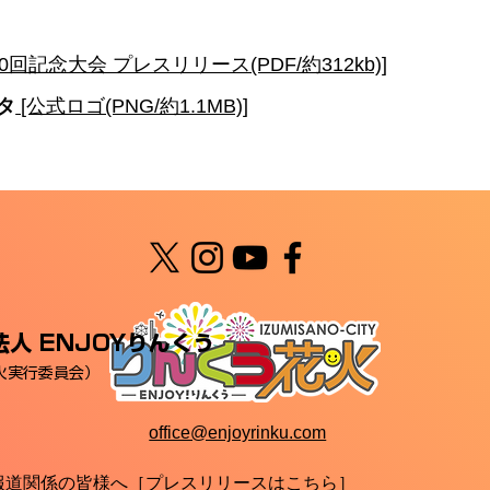
0回記念大会 プレスリリース(PDF/約312kb)]
タ
[公式ロゴ(PNG/約1.1MB)]
人 ENJOYりんくう
火実行委員会）
office@enjoyrinku.com
報道関係の皆様へ［プレスリリースはこちら］