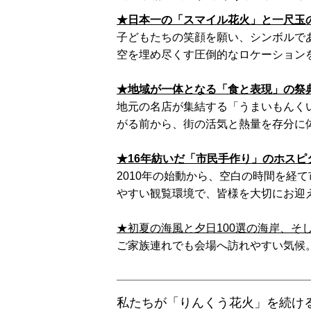
★日本一の「スマイル花火」と一尺玉
子どもたちの笑顔を願い、シンボルであ
空を埋め尽くす圧倒的なロケーション
★地域が一体となる「食と表現」の祭
地元の名店が集結する「うまいもんく
がる前から、街の活気と熱量を存分に
★16年紡いだ「市民手作り」のホスピ
2010年の始動から、空白の時間を経
やすい観覧環境で、皆様を大切にお迎
★初夏の海風と夕日100選の海岸、そ
​ご家族連れでも会場へ訪れやすい気候
私たちが「りんくう花火」を続け