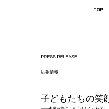
TOP
PRESS RELEASE
​広報情報
子どもたちの笑
――市民有志による「りんくう花火」、