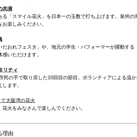
の共演
る「スマイル花火」を日本一の玉数で打ち上げます。泉州の海を
をお楽しみください。
典
いだおれフェスタ」や、地元の学生・パフォーマーが躍動する「
体感いただけます。
タリティ
て市民の手で取り戻した10回目の節目。ボランティアによる温
えします。
して大阪湾の花火
。花火をみなさんで楽しんでください。
る理由