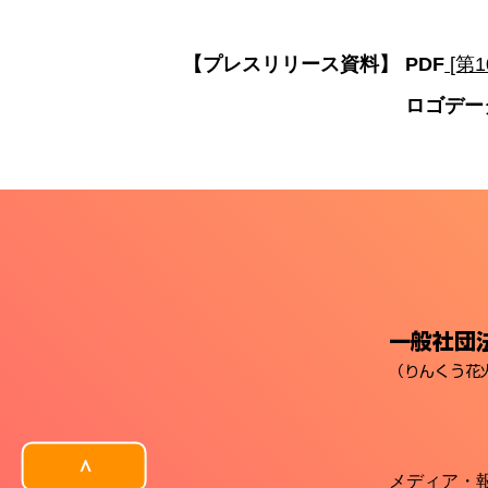
【プレスリリース資料】
PDF
[第1
ロゴデー
一般社団法
（りんくう花
＞
メディア・