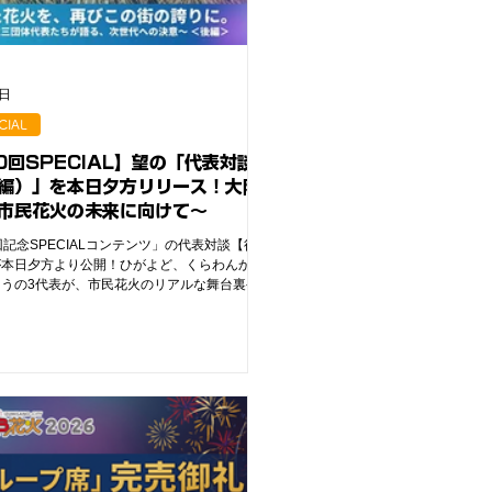
6日
CIAL
0回SPECIAL】望の「代表対談
編）」を本日夕方リリース！大阪
市民花火の未来に向けて〜
回記念SPECIALコンテンツ」の代表対談【後
が本日夕方より公開！ひがよど、くらわんか、
うの3代表が、市民花火のリアルな舞台裏やこ
らの未来への本音を語り尽くします。熱いチケ
情報もあわせてチェック！