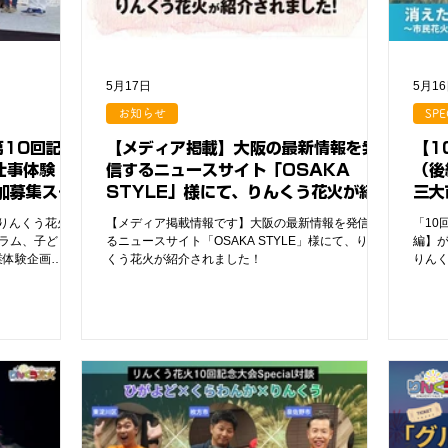
5月17日
5月1
お知らせ
SPE
第10回記念
【メディア掲載】大阪の最新情報を発
【1
仕事体験
信するニュースサイト「OSAKA
（後
追加募集スタ
STYLE」様にて、りんくう花火が紹介
三大
されました！
「りんくう花火
【メディア掲載情報です】大阪の最新情報を発信す
「10
グラム、子どもた
るニュースサイト「OSAKA STYLE」様にて、りん
編】
業体験企画
くう花火が紹介されました！
りんく
募締め切りを、好
れか
長いたします！
ット
ス、縁日ブース
ステージ参加な
お仕事"に挑戦で
郵便局員有志の
ちを優しくサポ
事を頑張った後
の花火を楽しめ
ない一生モノの