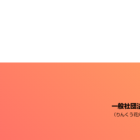
経済オンライン / 朝日新聞デジタルマ
PRESIDENT Online / 現代ビジネ
/ 毎日新聞デジタル / 産経ニュース / 
NewsPicks テレビ局公式： TBS NEW
しmedia / テレ東プラス 関西・地域
経済新聞 / あべの経済新聞 /
一般社団法
（りんくう花