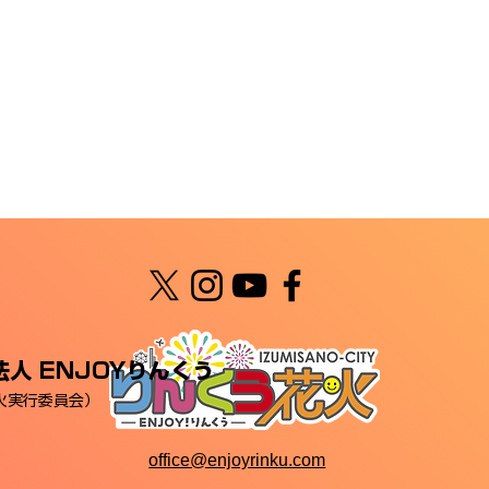
ガジン /
ス / 時事ドットコム
財経新聞 /
S DIG / めざま
特化： 大阪ベイ
人 ENJOYりんくう
火実行委員会）
office@enjoyrinku.com