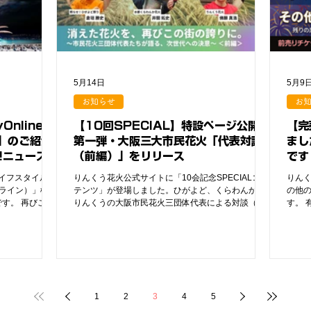
様にプレゼント
お待ちしており
6月6日（土）
場所： りんくう公園
生 定員： 25
 参加費：...
5月14日
5月9
お知らせ
お
Online」
【10回SPECIAL】特設ページ公開！
【完
」のご紹介
第一弾・大阪三大市民花火「代表対談
まし
!ニュースほ
（前編）」をリリース
です
載！）
ライフスタイルメ
りんくう花火公式サイトに「10会記念SPECIALコン
りん
オンライン）」様で
テンツ」が登場しました。ひがよど、くらわんか、
の他
す。 再びこの
りんくうの大阪市民花火三団体代表による対談（前
す。 
国49の主要WEB
編）の公開と、チケットのお知らせ。
トを
転載され、現在
さい
だいておりま
を読む
/9648/ ］ 【主要掲
ガニュース：
 Infoseekニュ
1
2
3
4
5
経済総合： 東洋