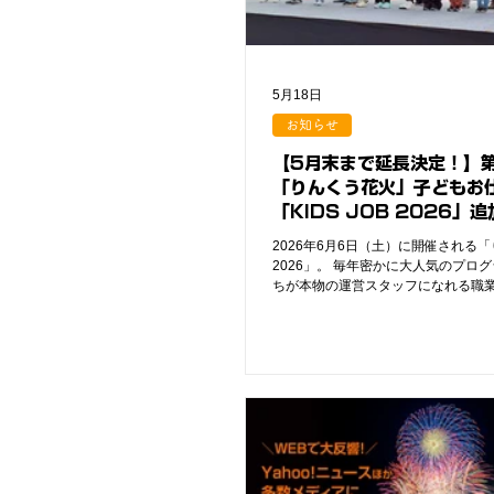
5月18日
お知らせ
【5月末まで延長決定！】
「りんくう花火」子どもお
「KIDS JOB 2026」
ート！
2026年6月6日（土）に開催される
2026」。 毎年密かに大人気のプロ
ちが本物の運営スタッフになれる職
「KIDS JOB（キッジョブ）」の応
評につき【5月31日（日）】まで延
限定25名の小学生が、場内アナウン
の店員、入口での案内係、さらには
ど、7,000発の花火を支える"本物の
きる特別な機会です。 当日は地域の
皆様がボランティアとして子どもた
ート。 18:30に解散するため、お仕
はご家族でゆっくり第10回記念大会
ます。 「本物の舞台」でしか味わえ