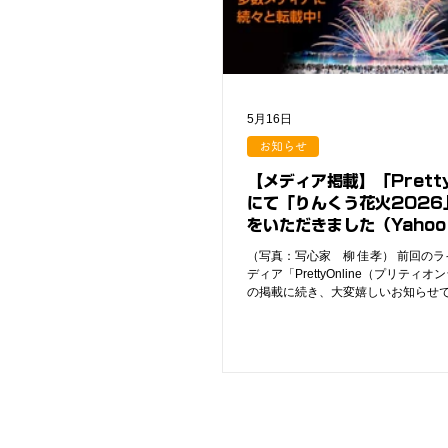
思い出と、やり遂げた自信を、お子
しませんか？皆様のご応募を心より
ます！ 【募集概要】 日時： 2026年
15:00〜15:10集合 ／ 18:30解散 
マーブルビーチ 対象： 小学1年生〜6年
名（先着順・定員に達し次第締め切り）
5月16日
お知らせ
【メディア掲載】「Pretty
にて「りんくう花火2026
をいただきました（Yahoo
か全国49サイトに一斉転
（写真：写心家 柳 佳孝） 前回の
ディア「PrettyOnline（プリティ
の掲載に続き、大変嬉しいお知らせで
記事がYahoo!ニュースをはじめ、全
メディア・ニュースサイトへ一斉に
ネット上でさらに大きな反響をいた
す！ ▶︎ ［Yahoo!ニュースの記事
https://www.pretty-online.jp/news
載・転載メディア（一例）】 主要メ
Yahoo!ニュース / ライブドアニュース /
ース / ニコニコニュース 大手新聞・