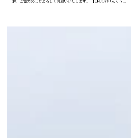
2023年4月27日
りんくう公園利用不可期間について
ENJOY！りんくう2023開催に伴い、りんくう公園の一部閉鎖が伴いま
す。 詳細は下記のりんくう公園のホームページをご確認ください。 ご理
解、ご協力のほどよろしくお願いいたします。 【ENJOY!りんくう
2023（花火）】開催に伴う園内利用不可について（お知らせ） |...