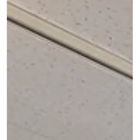
2023年4月19日
KIDS JOB 2023〈お仕事体験：キッジョブ〉参加者
大募集！
今年も募集！KIDS JOB 2023！ りんくう花火は、ほかの花火大会とはちょ
っと違う体験ができる花火大会。 募集人数限定ですが、ふだんできない大
会の裏側をのぞき見しよう。 ●日時:5月13日（土） 15：30集合 → 18：
30解散 ●場所:りんくう公園マーブルビーチ...