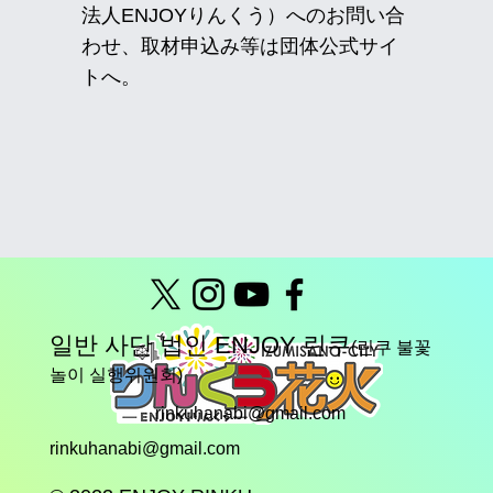
法人ENJOYりんくう）へのお問い合
わせ、取材申込み等は団体公式サイ
トへ。
일반 사단 법인 ENJOY 린쿠
(린쿠 불꽃
놀이 실행위원회)
rinkuhanabi@gmail.com
rinkuhanabi@gmail.com