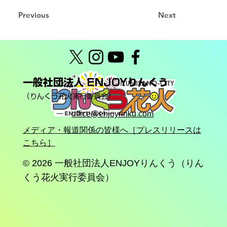
Previous
Next
一般社団法人 ENJOYりんくう
（りんくう花火実行委員会）
office@enjoyrinku.com
メディア・報道関係の皆様へ［プレスリリースは
こちら］
© 2026
一般社団法人ENJOYりんくう（りん
くう花火実行委員会）