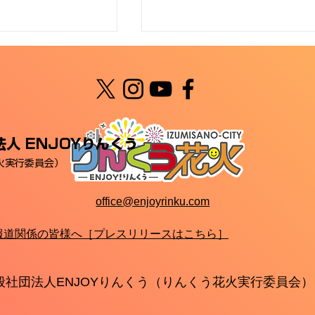
人 ENJOYりんくう
火実行委員会）
火2026終了＆翌
​【速報】「りんくう花火
日)「大クリーン！
2026」指定席チケット完
office@enjoyrinku.com
清掃活動）」のお
のお知らせ
報道関係の皆様へ［プレスリリースはこちら］
般社団法人ENJOYりんくう（りんくう花火実行委員会）