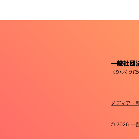
一般社団法
（りんくう花
【りんくう花火2026】第
りんくう花
10回記念大会を終えて〜ご
朝6月7日(
来場いただきありがとうござ
りんくう（
メディア・
いました〜
知らせ
© 2026
一