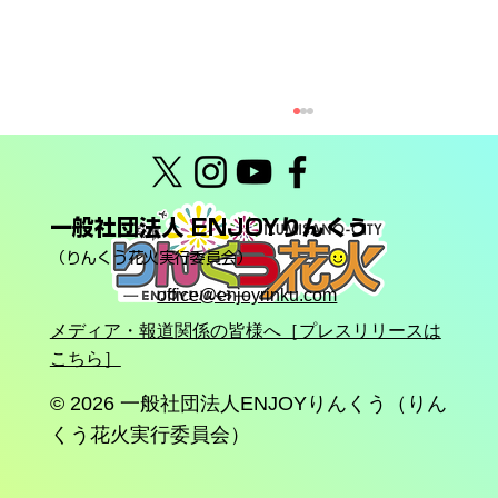
一般社団法人 ENJOYりんくう
（りんくう花火実行委員会）
office@enjoyrinku.com
メディア・報道関係の皆様へ［プレスリリースは
こちら］
りんくう花火2026終了＆翌朝6月7日(日)
「大クリーン！りんくう（清掃活動）」
© 2026
一般社団法人ENJOYりんくう（りん
のお知らせ
くう花火実行委員会）