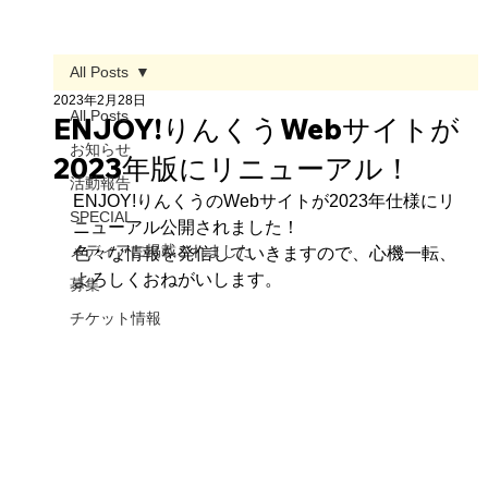
All Posts
2023年2月28日
All Posts
ENJOY!りんくうWebサイトが
お知らせ
2023年版にリニューアル！
活動報告
ENJOY!りんくうのWebサイトが2023年仕様にリ
SPECIAL
ニューアル公開されました！
メディアに掲載されました
色々な情報を発信していきますので、心機一転、
よろしくおねがいします。
募集
チケット情報