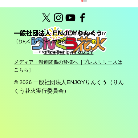
一般社団法人 ENJOYりんくう
（りんくう花火実行委員会）
office@enjoyrinku.com
メディア・報道関係の皆様へ［プレスリリースは
こちら］
りんくう花火2026終了＆翌朝6月7日(日)
「大クリーン！りんくう（清掃活動）」
© 2026
一般社団法人ENJOYりんくう（りん
のお知らせ
くう花火実行委員会）