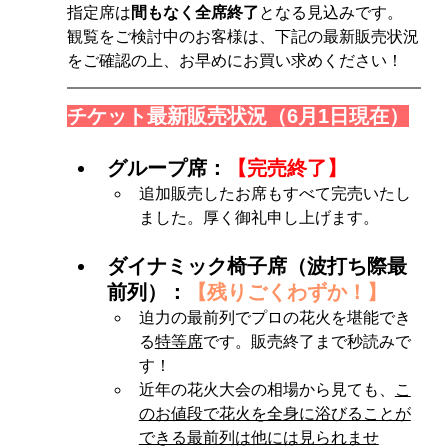
指定席は
間もなく全席終了
となる見込みです。
観覧をご検討中のお客様は、下記の最新販売状況
をご確認の上、お早めにお買い求めください！
チケット最新販売状況（6月1日現在）
グループ席：
【完売終了】
追加販売したお席もすべて完売いたし
ました。厚く御礼申し上げます。
ダイナミック椅子席（波打ち際最
前列）：
【残りごくわずか！】
迫力の最前列でプロの花火を堪能でき
る
特等席
です。販売終了まで秒読みで
す！
近年の花火大会の相場から見ても、
こ
のお値段で花火を全身に浴びることが
できる最前列は他には見られませ