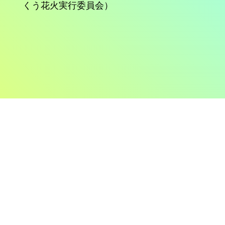
くう花火実行委員会）
【緊急追加！】完売御礼の「グループ席」が
15枠のみ再発売決定！