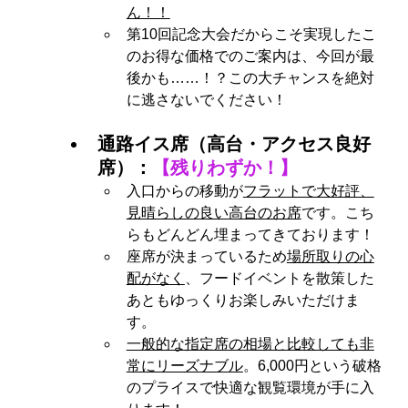
ん！！
第10回記念大会だからこそ実現したこ
のお得な価格でのご案内は、今回が最
後かも……！？この大チャンスを絶対
に逃さないでください！
通路イス席（高台・アクセス良好
席）：
【残りわずか！】
入口からの移動が
フラットで大好評、
見晴らしの良い高台のお席
です。こち
らもどんどん埋まってきております！
座席が決まっているため
場所取りの心
配がなく
、フードイベントを散策した
あともゆっくりお楽しみいただけま
す。
一般的な指定席の相場と比較しても非
常にリーズナブル
。6,000円という破格
のプライスで快適な観覧環境が手に入