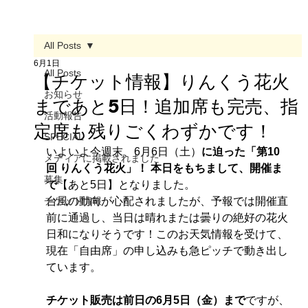
All Posts
6月1日
All Posts
【チケット情報】りんくう花火
お知らせ
まであと5日！追加席も完売、指
活動報告
定席も残りごくわずかです！
SPECIAL
いよいよ今週末、6月6日（土）
に迫った「第10
メディアに掲載されました
回 りんくう花火」！ 本日をもちまして、開催ま
募集
で
【あと5日】となりました。
チケット情報
台風の動向が心配されましたが、予報では開催直
前に通過し、当日は晴れまたは曇りの絶好の花火
日和になりそうです！このお天気情報を受けて、
現在「自由席」の申し込みも急ピッチで動き出し
ています。
チケット販売は前日の6月5日（金）まで
ですが、