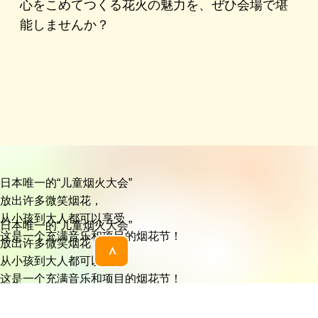
心をこめてつくる花火の魅力を、ぜひ会場で堪
能しませんか？
日本唯一的“儿童烟火大会”
放出许多微笑烟花，
从小孩到大人都可以享受
日本唯一的“儿童烟火大会”
这是一个充满音乐和项目的烟花节！
放出许多微笑烟花，
＞
从小孩到大人都可以享受
这是一个充满音乐和项目的烟花节！