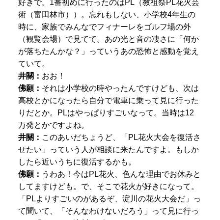
好きで。1番初めに行ったのはPL（教祖祭PL花火芸
術（富田林市））。忘れもしない、小学校4年生の
時に、家族でみんなでフィナーレをゴルフ場の外
（観覧会場）で見てて。あの光と音の凄さに「何か
が落ちたんかな？」っていうあの恐怖と感動を覚え
ていて。
井關：
おお！
佛願：
それは小学校の時やったんですけども、次は
高校とかになったら自分で電車に乗って見に行った
りだとか。PLはやっぱりすごいなって。当時は12
万発とかですよね。
井關：
このあいだちょうど、「PL花火大会を復活さ
せたい」っていう人が相談に来たんですよ。もしか
したら近いうちに復活するかも。
佛願：
うわあ！今はPL花火、色んな理由でお休みと
してますけども。で、そこで花火が好きになって。
「PLよりすごいのがあるぞ、淀川の花火大会だ」っ
て聞いて、「そんなわけないだろう」って見に行っ