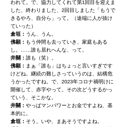
われて。で、協力してくれて第1回目を迎えま
した、終わりました、2回目しました「もうで
きるやろ、自分ら」って。（途端に人が抜け
ていった）
倉垣：
うん、うん。
佛願：
もう仲間も去っていき、家庭もある
し。……誰も居れへんな、って。
井關：
誰も（笑）。
佛願：
まぁ「
誰も」はちょっと言いすぎです
けどね。継続の難しさっていうのは、結構危
うかったですね。で、2023年コロナ禍明けに
開催して、赤字やって。その次どうするかっ
ていう、そこかな。
井關：
やっぱマンパワーとお金ですよね、基
本的に。
倉垣：
そう。いや、まあそうですよね。