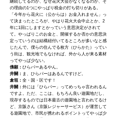
継続してるのか、なぜ花火大会がなくなるのか、そ
の理由の1つにやっぱり税金の打ち切りがある。
「今年から花火に（公からは）お金入れません」っ
て決まったところが、やはり花火大会中止とか、2
年に1回にしますとかっていう意思決定がされて
て。やっぱりこのお金と、開催するか否かの意思決
定っていうのは結構紐付いてるところが多いなと感
じたんで。僕らの住んでる枚方（ひらかた）ってい
う街は、観光地でもなければ、外から人が来る素材
ってやっぱ少ない。
佛願：
ひらパーあるやん。
井關：
ま、ひらパーはあるんですけど。
倉垣：
全・国・区です！
井關：
外には「ひらパー」ってめっちゃ言われるん
ですよ。ただ、ここは、もちろん良い遊園地だし、
現存するものでは日本最古の遊園地と言われてるけ
ど、京阪さん（京阪レジャーサービス）が運営して
る遊園地で、市民が携われるポイントってやっぱ少