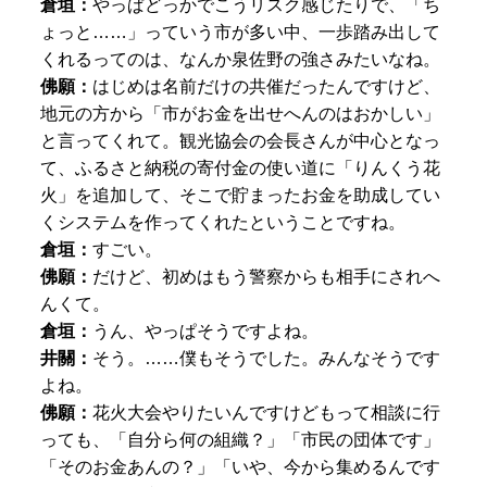
倉垣：
やっぱどっかでこうリスク感じたりで、「ち
ょっと……」っていう市が多い中、一歩踏み出して
くれるってのは、なんか泉佐野の強さみたいなね。
佛願：
はじめは名前だけの共催だったんですけど、
地元の方から「市がお金を出せへんのはおかしい」
と言ってくれて。観光協会の会長さんが中心となっ
て、ふるさと納税の寄付金の使い道に「りんくう花
火」を追加して、そこで貯まったお金を助成してい
くシステムを作ってくれたということですね。
倉垣：
すごい。
佛願：
だけど、初めはもう警察からも相手にされへ
んくて。
倉垣：
うん、やっぱそうですよね。
井關：
そう。……僕もそうでした。みんなそうです
よね。
佛願：
花火大会やりたいんですけどもって相談に行
っても、「自分ら何の組織？」「市民の団体です」
「そのお金あんの？」「いや、今から集めるんです