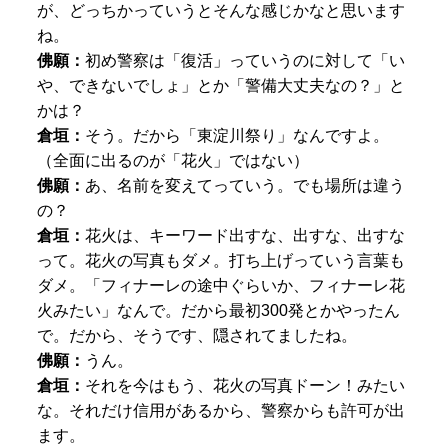
が、どっちかっていうとそんな感じかなと思います
ね。
佛願：
初め警察は「復活」っていうのに対して「い
や、できないでしょ」とか「警備大丈夫なの？」と
かは？
倉垣：
そう。だから「東淀川祭り」なんですよ。
（全面に出るのが「花火」ではない）
佛願：
あ、名前を変えてっていう。でも場所は違う
の？
倉垣：
花火は、キーワード出すな、出すな、出すな
って。花火の写真もダメ。打ち上げっていう言葉も
ダメ。「フィナーレの途中ぐらいか、フィナーレ花
火みたい」なんで。だから最初300発とかやったん
で。だから、そうです、隠されてましたね。
佛願：
うん。
倉垣：
それを今はもう、花火の写真ドーン！みたい
な。それだけ信用があるから、警察からも許可が出
ます。