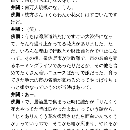
箇所で同じ打ち上げ花火をして。
井關：
何万人規模のな。うん。
佛願：
枚方さん（くらわんか花火）はすごいんです
けど。
井關：
（笑）。
佛願：
うちは湾岸道路だけですごい大渋滞になっ
て。そんな盛り上がってる花火がありました。た
だ、いろんな理由で行政とか財政難とかで中止にな
って。その後、泉佐野市が財政難で、市の名前を売
るネーミングライツであったりだとか、その他も含
めてたくさん暗いニュースばかりで嫌だった。育っ
てきた地元の市の名前が変わるのってやっぱりちょ
っと嫌やなっていうのが当時はあって。
井關：
あー。
佛願：
で、居酒屋で集まった時に誰かが「りんくう
花火やってた時は良かったよね」っていう話から、
「じゃありんくう花火復活させたら面白いんちゃう
か」っていうので、そこから輪が広まり、やれるか