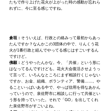
たちで作り上げた花火が上がった時の感動が忘れら
れずに、今に至る感じですね。
倉垣：
そういえば、
行政との絡みって最初からあっ
たんですか？なんかこの3団体の中で、りんくう花
火が1番行政と組んでやってる感じはすごいするん
ですけど。
佛願：
どうやったんかな。今、「共催」という形に
はなってるんですけども。花火大会復活させようっ
て言って、いろんなところにまず相談行くじゃない
ですか、お金、組織、ボランティア、警備……。や
ることいっぱいある中で、やっぱ信用を得なあかん
っていうので、泉佐野市に相談しに行って共催とい
う形を持っていった。それで「GO」を出してくれ
た泉佐野市がすごいよね。