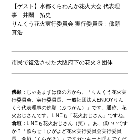
【ゲスト】水都くらわんか花火大会 代表理
事：井關 拓史
りんくう花火実行委員会 実行委員長：佛願
真浩
市民で復活させた大阪府下の花火３団体
佛願：
じゃあまずは僕の方から。
「りんくう花火実
行委員会、実行委員長、一般社団法人ENJOYりん
くう代表理事の佛願（ぶつがん）」
です。通称、花
火おじさんです。LINEも「花火おじさん」ですね。
倉垣：
LINEも花火おじさん（笑）。あ、僕いいです
か？
「照らせ！ひがよど花火実行委員会実行委員
長、倉垣（くらがき）」
ですガッキーと呼んでくだ