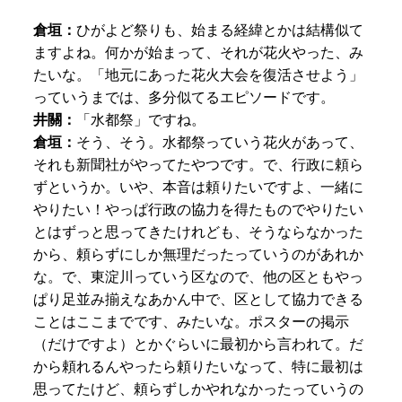
倉垣：
ひがよど祭りも、始まる経緯とかは結構似て
ますよね。何かが始まって、それが花火やった、み
たいな。「地元にあった花火大会を復活させよう」
っていうまでは、多分似てるエピソードです。
井關：
「水都祭」ですね。
倉垣：
そう、そう。水都祭っていう花火があって、
それも新聞社がやってたやつです。で、行政に頼ら
ずというか。いや、本音は頼りたいですよ、一緒に
やりたい！やっぱ行政の協力を得たものでやりたい
とはずっと思ってきたけれども、そうならなかった
から、頼らずにしか無理だったっていうのがあれか
な。で、東淀川っていう区なので、他の区ともやっ
ぱり足並み揃えなあかん中で、区として協力できる
ことはここまでです、みたいな。ポスターの掲示
（だけですよ）とかぐらいに最初から言われて。だ
から頼れるんやったら頼りたいなって、特に最初は
思ってたけど、頼らずしかやれなかったっていうの