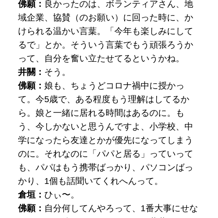
佛願：
良かったのは、ボランティアさん、地
域企業、協賛（のお願い）に回った時に、か
けられる温かい言葉。「今年も楽しみにして
るで」とか。そういう言葉でもう頑張ろうか
って、自分を奮い立たせてるというかね。
井關：
そう。
佛願：
娘も、ちょうどコロナ禍中に授かっ
て。今5歳で、ある程度もう理解はしてるか
ら。娘と一緒に居れる時間はあるのに。も
う、今しかないと思うんですよ、小学校、中
学になったら友達とかが優先になってしまう
のに。それなのに「パパと居る」っていって
も、パパはもう携帯ばっかり、パソコンばっ
かり、1個も話聞いてくれへんって。
倉垣：
ひぃ〜
。
佛願：
自分
何してんやろって、1番大事にせな