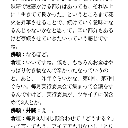
渋滞で迷惑かける部分はあっても、それ以上
に「生きてて良かった」というところまで花
火を昇華させることで、続けていく意味にな
るんじゃないかなと思って。辛い部分もある
けど存続させていきたいっていう感じです
ね。
佛願：
なるほど。
倉垣：
いいですね。僕も、もちろんお金はや
っぱり付き物なんで辛かったなっていうの
と。あと、一昨年ぐらいかな、第6回、第7回
ぐらい。毎月実行委員会で集まって会議をす
るんですけど、実行委員が、ツキイチに僕含
めて3人とか。
佛願・井關：
えー。
倉垣：
毎月3人同じ顔合わせて「どうする？」
って言ってもう、アイデアも出ないし「とり