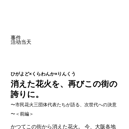
事件
活动当天
ひがよど×くらわんか×りんくう
消えた花火を、再びこの街の
誇りに。
​〜市民花火三団体代表たちが語る、次世代への決意
〜＜前編＞
かつてこの街から消えた花火。 今、大阪各地