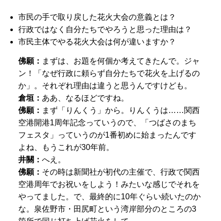
市民の手で取り戻した花火大会の意義とは？
行政ではなく自分たちでやろうと思った理由は？
市民主体でやる花火大会は何が違いますか？
佛願：
まずは、お題を何個か考えてきたんで。ジャ
ン！「なぜ行政に頼らず自分たちで花火を上げるの
か」。それぞれ理由は違うと思うんですけども。
倉垣：
ああ、なるほどですね。
佛願：
まず「りんくう」から。りんくうは……関西
空港開港1周年記念っていうので、「つばさのまち
フェスタ」っていうのが1番初めに始まったんです
よね、もうこれが30年前。
井關：
へえ。
佛願：
その時は新聞社が初代の主催で、行政で関西
空港周年でお祝いをしよう！みたいな感じでそれを
やってました。で、最終的に10年ぐらい続いたのか
な。泉佐野市・田尻町という湾岸部分のところの3