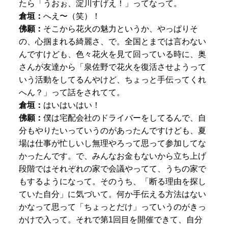
たら「うおぉ、淀川すげえ！」ってなって。
倉垣：
へえ〜（笑）！
佛願：
そこから花火の魅力というか、やっぱりそ
の、心掴まれる綺麗さ、で。全国とまでは言わない
んですけども、色々花火を見て回っている時に、奥
さんが友達から「泉佐野で花火を復活させようって
いう活動をしてるんやけど、ちょっと手伝ってくれ
へん？」って話をされてて。
倉垣：
はいはいはい！
佛願：
僕は宅配会社のドライバーをしてるんで、自
分もやりたいっていうのがあったんですけども、夏
場は仕事が忙しいし無理やろって思って参加してな
かったんです。で、みんなお金もないから立ち上げ
段階ではそれぞれの家で会議やってて、うちの家で
もするようになって。そのうち、「断る理由を探し
ていた自分」に気づいて。何か手伝える方法はない
かなって思って「ちょっとだけ」っていうのがきっ
かけで入って。それで第1回目を開催できて、自分