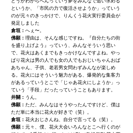
どうかわからへんっていう夢をみんなで追い求める
というか、「市民の力で復活させようか」っていう
のが元々のきっかけで、りんくう花火実行委員会が
発足しました
倉垣​：
へぇ〜。
佛願：
理由は、そんな感じですね。『自分たちの街
を盛り上げよう』っていう、みんなそういう思い
で、花火はあくまでもきっかけなんですよね。やっ
ぱり花火は男の人でも女の人でもおじいちゃんおば
あちゃん、子供、老若男女問わずみんなが楽しめ
る。花火にはそういう魅力がある、爆発的な集客力
があるっていうとこで「じゃあ花火にしようか」っ
ていう「手段」だったっていうこともあります。
​井關：
うん。
佛願：
ただ、みんなはそうやったんですけど、僕は
ただ単に
本当に花火が好き
で（笑）。
倉垣：
花火おじさんね、自分で言ってる（笑）。
佛願：
元々、僕、花火大会いろんなとこへ行くのが