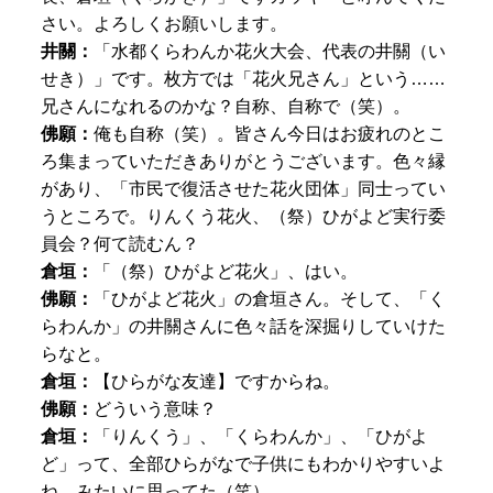
さい。よろしくお願いします。
井關：
「水都くらわんか花火大会、代表の井關（い
せき）」
です。枚方では「花火兄さん」という……
兄さんになれるのかな？自称、自称で（笑）。
佛願：
俺も自称（笑）。皆さん今日はお疲れのとこ
ろ集まっていただきありがとうございます。色々縁
があり、「市民で復活させた花火団体」同士ってい
うところで。りんくう花火、（祭）ひがよど実行委
員会？何て読むん？
倉垣：
「（祭）ひがよど花火」、はい。
佛願：
「ひがよど花火」の
倉垣さん。そして、「く
らわんか」の井關さんに色々話を深掘りしていけた
らなと。
倉垣：
【ひらがな友達】
ですからね。
佛願：
どういう意味？
倉垣：
「
りんくう」、「くらわんか」、「ひがよ
ど」って、全部ひらがなで子供にもわかりやすいよ
ね、みたいに思ってた（笑）。