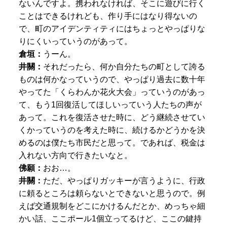
ないんですよ。携われなければ、そこに遊びに行く
ことはできるけれども、作り手にはなり得ないの
で、町のアイデンティティにはちょっとやっぱりな
りにくいっていうのがあって。
倉垣：
うーん。
井關：
それだったら、何か自分たちの町として誇る
ものは何かなっていうので、やっぱり過去に数十年
やってた「くらわんか花火大会」っていうのがあっ
て、もう1回復活してほしいっていう人たちの声が
あって。これを復活させた時に、どう継続させてい
くかっていうのを考えた時に、続けるかどうかを決
めるのは僕たち市民だと思って。であれば、税金は
入れない方向で行きたいなと。
​佛願：
おお…。
井關：
ただ、やっぱりガッキーが言うように、行政
に頼るところは頼らないとできないと思うので。例
えば交通規制をどこにかけるんだとか、めっちゃ細
かい話、ここポール1個立ってるけど、ここの鍵持